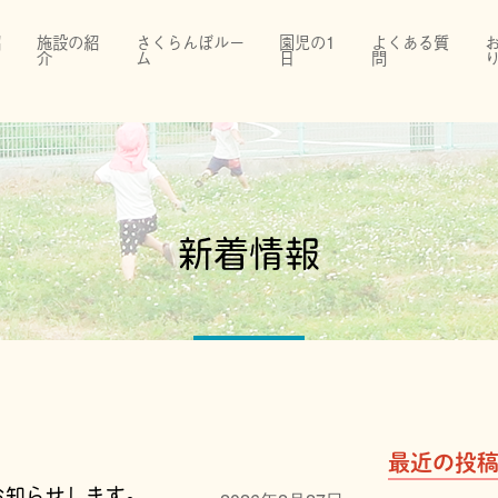
紹
施設の紹
さくらんぼルー
園児の1
よくある質
介
ム
日
問
新着情報
最近の投
お知らせします。