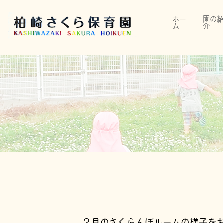
ホー
園の
ム
介
２月のさくらんぼルームの様子を